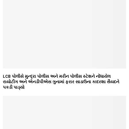
LCB પોલીસે મુન્દ્રા પોલીસ અને મરીન પોલીસ સ્ટેશને નોંધાયેલ
રાયોટીંગ અને એનડીપીએસ ગુનામાં ફરાર સાડાઉના કાદરશા સૈયદને
પકડી પાડ્યો