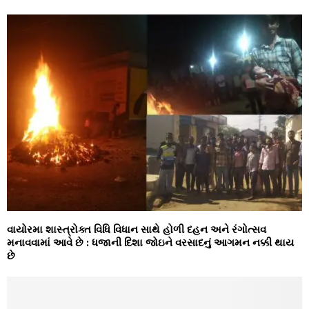
વાયોરમા શાસ્ત્રોક્ત વિધિ વિધાન સાથે હોળી દહન અને રંગોત્સવ
મનાવવામાં આવે છે : ધજાની દિશા જોઇને વરસાદનું આગમન નક્કી થાય
છે