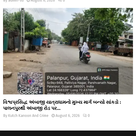
By
admin-su
August 6, 2026
0
વિશ્વપ્રસિદ્ધ અંબાજી યાત્રાધામનો મુખ્ય માર્ગ બન્યો સાંકડો :
પાલનપુરથી અંબાજી રોડ પર...
By
Kutch Kanoon And Crime
August 6, 2026
0