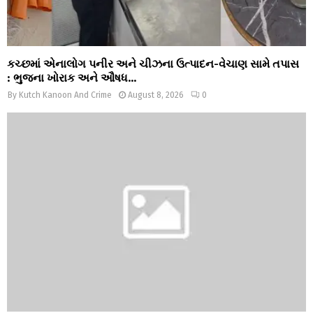
કચ્છમાં એનાલોગ પનીર અને ચીઝના ઉત્પાદન-વેચાણ સામે તપાસ
: ભુજના ખોરાક અને ઔષધ...
By
Kutch Kanoon And Crime
August 8, 2026
0