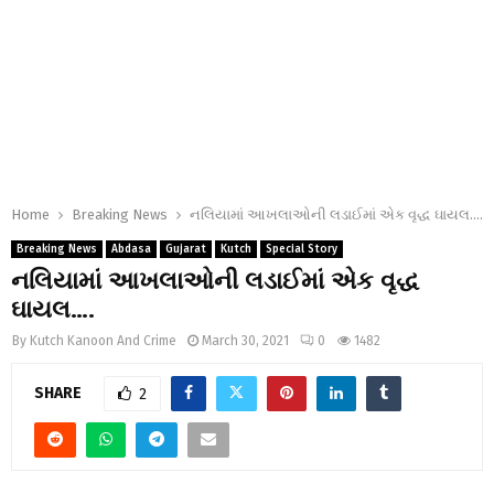
Home
Breaking News
નલિયામાં આખલાઓની લડાઈમાં એક વૃદ્ધ ઘાયલ….
Breaking News
Abdasa
Gujarat
Kutch
Special Story
નલિયામાં આખલાઓની લડાઈમાં એક વૃદ્ધ
ઘાયલ….
By
Kutch Kanoon And Crime
March 30, 2021
0
1482
SHARE
2