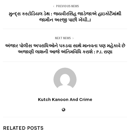
PREVIOUS NEWS
મુન્દ્રા કસ્ટોડિયલ ડેથ : જયવીરસિંહ જાડેજાએ હાઇકોર્ટેમાંથી
જામીન અરજી પાછી ખેંચી..!
NEXT NEWS
અંજાર પોલીસ અપરાધિઓને પકડવા સાથે માનવતા પણ મહેકાવે છે
અજાણી લાશની આજે અંતિમવિધિ કરાશે : P.I. રાણા
Kutch Kanoon And Crime
RELATED POSTS