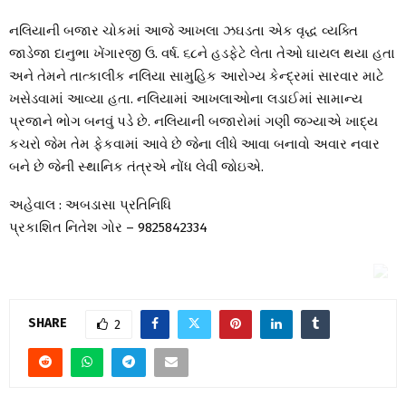
નલિયાની બજાર ચોકમાં આજે આખલા ઝઘડતા એક વૃદ્ધ વ્યક્તિ
જાડેજા દાનુભા ખેંગારજી ઉ. વર્ષ. ૬૮ને હડફેટે લેતા તેઓ ઘાયલ થયા હતા
અને તેમને તાત્કાલીક નલિયા સામુહિક આરોગ્ય કેન્દ્રમાં સારવાર માટે
ખસેડવામાં આવ્યા હતા. નલિયામાં આખલાઓના લડાઈમાં સામાન્ય
પ્રજાને ભોગ બનવું પડે છે. નલિયાની બજારોમાં ગણી જગ્યાએ ખાદ્ય
કચરો જેમ તેમ ફેકવામાં આવે છે જેના લીધે આવા બનાવો અવાર નવાર
બને છે જેની સ્થાનિક તંત્રએ નોંધ લેવી જોઇએ.
અહેવાલ : અબડાસા પ્રતિનિધિ
પ્રકાશિત નિતેશ ગોર – 9825842334
SHARE
2