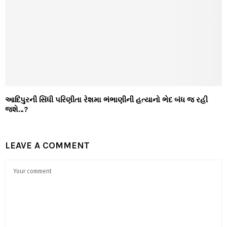
આદિપુરની સિંધી પરિણીતા રેશમા ભંભાણીની હત્યાનો ભેદ બંધ જ રહી
જશે…?
LEAVE A COMMENT