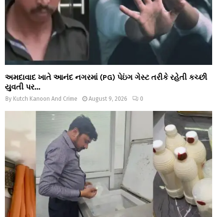
અમદાવાદ ખાતે આનંદ નગરમાં (PG) પેઇંગ ગેસ્ટ તરીકે રહેતી કચ્છી
યુવતી પર...
By
Kutch Kanoon And Crime
August 9, 2026
0