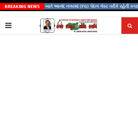
BREAKING NEWS
⇝ અમદાવાદ ખાતે આનંદ નગરમાં (PG) પેઇંગ ગેસ્ટ તરીકે રહેતી કચ્છી…
PRIMARY
MENU