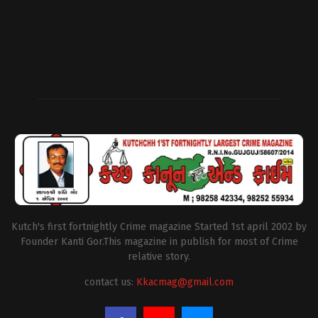
Kutch's first fortnightly Crime magazine Started 1st april 2002 by
Founder Kanti Gor.This magazine in publish for most of Crime
relative story.
contact us:
Kkacmag@gmail.com