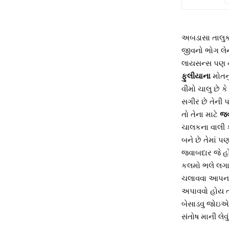
અબડાસા તાલુકા
જીવનો ભોગ લે
લાયસન્સ પણ ન 
ફુલીયાના
મોતનુ
વીમો ચાલુ છે
સગીર છે તેની 
તો તેના માટે
જવ
ચાલકના વાલી 
બને છે તેમાં 
જવાબદાર જે હ
કલમો ભલે લગા
ચલાવવા આપનાર 
અપાવવો હોય ત
બેસાડવુ જોઇએ
સંતોષ માની લેવ