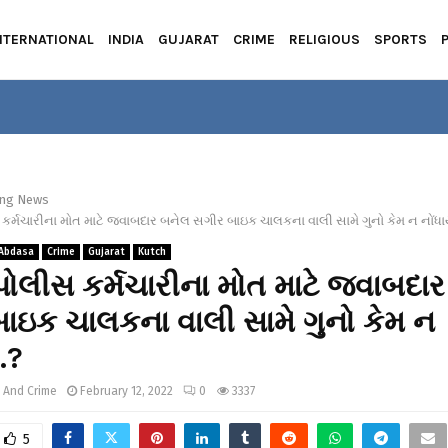
NTERNATIONAL
INDIA
GUJARAT
CRIME
RELIGIOUS
SPORTS
ing News
 કર્મચારીના મોત માટે જવાબદાર બનેલ સગીર બાઇક ચાલકના વાલી સામે ગુનો કેમ ન નોંધ
Abdasa
Crime
Gujarat
Kutch
 પોલીસ કર્મચારીના મોત માટે જવાબદા
ાઇક ચાલકના વાલી સામે ગુનો કેમ ન
…?
 And Crime
February 12, 2022
0
3337
5