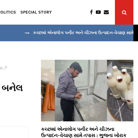
POLITICS
SPECIAL STORY
⇝ કચ્છમાં એનાલોગ પનીર અને ચીઝના ઉત્પાદન-વેચાણ સામે તપાસ :
ાય…?
ર બનેલ
કચ્છમાં એનાલોગ પનીર અને ચીઝના
ઉત્પાદન-વેચાણ સામે તપાસ : ભુજના ખોરાક