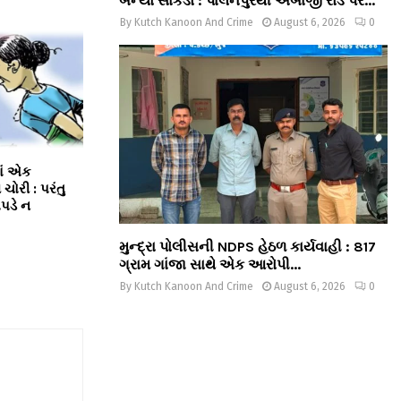
બન્યો સાંકડો : પાલનપુરથી અંબાજી રોડ પર...
By
Kutch Kanoon And Crime
August 6, 2026
0
માં એક
ચોરી : પરંતુ
પડે ન
મુન્દ્રા પોલીસની NDPS હેઠળ કાર્યવાહી : 817
ગ્રામ ગાંજા સાથે એક આરોપી...
By
Kutch Kanoon And Crime
August 6, 2026
0