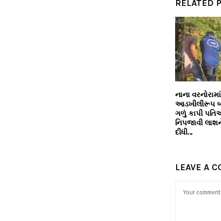
RELATED 
નાના વરનોરામા
આડખીલીરૂપ બ
ગળું કાપી પતિએ
નિપજાવી લાશને 
દીધી…
LEAVE A 