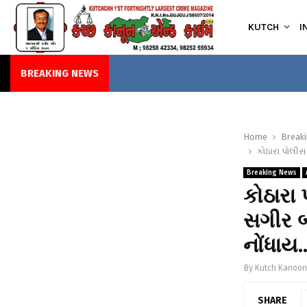
KUTCH
I
BREAKING NEWS
Home
Break
કોઠારા પોલીસ
Breaking News
કોઠારા
સગીર બ
નોંધાય
By
Kutch Kanoon
SHARE