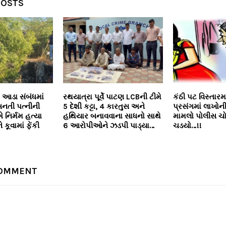
POSTS
ં આડા સંબંધમાં
રથયાત્રા પૂર્વે પાટણ LCBની ટીમે
કંઠી પટ વિસ્તાર
નતી પત્નીની
5 દેશી કટ્ટા, 4 કારતુસ અને
પ્રસંગમાં લાખોની 
 નિર્મમ હત્યા
હથિયાર બનાવવાના સાધનો સાથે
મામલો પોલીસ ચો
કૂવામાં ફેંકી
6 આરોપીઓને ઝડપી પાડ્યા…
ચડયો…!!
COMMENT