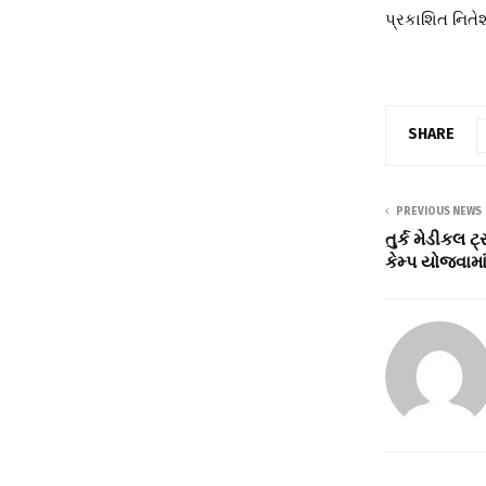
પ્રકાશિત નિતે
SHARE
PREVIOUS NEWS
તુર્ક મેડીકલ ટ
કેમ્પ યોજવામાં