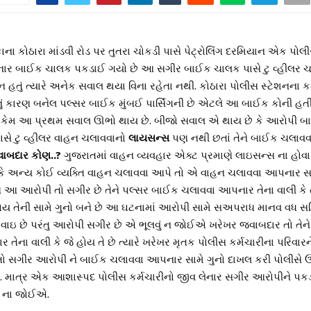
ના કોઠારા માંડવી રોડ પર તુતરા ચોકડી પાસે પેટ્રોલિંગ દરમિયાન એક પોલી
નાર બાઈક ચાલક પકડાઈ ગયો છે આ સગીર બાઈક ચાલક પાસે ટુ વ્હીલર ચલ
હતું ત્યારે અનેક સવાલ થયા વિના રહેતા નથી. કોઠારા પોલીસ સ્ટેશનના ક
ં કારણ બનેલ પલ્સર બાઈક મુંબઈ પાર્સિંગની છે એટલે આ બાઈક કોની હતી
 કે કેમ આ પ્રથમ સવાલ ઊભો થાય છે. બીજો સવાલ એ થાય છે કે આરોપી 
પાસે ટુ વ્હીલર વાહન ચલાવવાનો
લાયસન્સ
પણ નથી છતાં તેને બાઈક ચલાવવ
ાબદાર કોણ..?
ગુજરાતમાં વાહન વ્યવહાર એક્ટ પ્રમાણે લાઇસન્સ ના હોવા
કે અન્ય કોઈ વ્યક્તિ વાહન ચલાવવા આપે તો એ વાહન ચલાવવા આપનાર સા
પણ આ આરોપી તો સગીર છે તેને પલ્સર બાઈક ચલાવવા આપનાર તેના વાલી કે ત
ોય તેની સામે ગુનો બને છે આ ઘટનામાં આરોપી સામે સઅપરાધ માનવ વધ 
વાઇ છે પરંતુ આરોપી સગીર છે એ ભૂલવું ન જોઈએ ખરેખર જવાબદાર તો તેન
તેના વાલી કે જે હોય તે છે ત્યારે ખરેખર મૃતક પોલીસ કર્મચારીના પરિવારન
ો સગીર આરોપી ને બાઈક ચલાવવા આપનાર સામે ગુનો દાખલ કરી પોલીસે
. માત્ર એક આશાસ્પદ પોલીસ કર્મચારીનો જીવ લેનાર સગીર આરોપીને પક
ું ના જોઈએ.