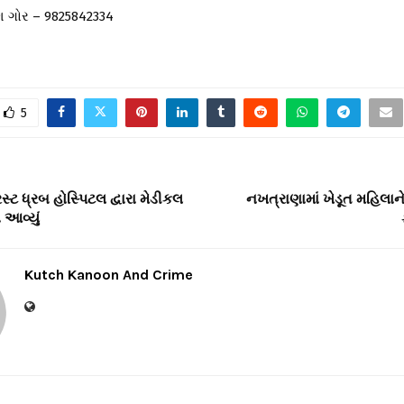
શ ગોર – 9825842334
5
્રસ્ટ ધ્રબ હોસ્પિટલ દ્વારા મેડીકલ
નખત્રાણામાં ખેડૂત મહિલાને 
 આવ્યું
Kutch Kanoon And Crime