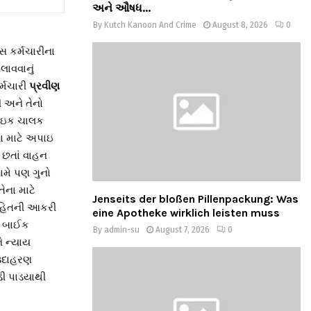
અને ઔષધ...
By
Kutch Kanoon And Crime
August 8, 2026
0
સ કર્મચારીના
ાવવાનું
ર્મચારી
પ્રવીણ
 અને તેનો
બાઇક ચાલક
ા માટે અપાઇ
 છતાં વાહન
મે પણ ગુનો
ેના માટે
Jenseits der bloßen Pillenpackung: Was
સહિતની આકરી
eine Apotheke wirklich leisten muss
ે બાઈક
By
admin-su
August 7, 2026
0
ે ન્યાય
 ઉદાહરણ
ડી પાડયાથી