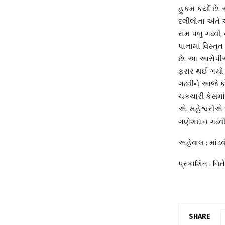
હુકમ કર્યો છે.
દલીલોના અંતે આ
રામ પબુ ગઢવી
પાનામાં વિસ્ત
છે. આ આરોપીએ
ફરાર થઈ ગયો છે
ગઢવીને આજે કો
ચકચારી કેસમાં
એ. મહેશ્વરીએ દ
ગણેશદાન ગઢવી
અહેવાલ : માંડવી
પ્રકાશિત : નિ
SHARE