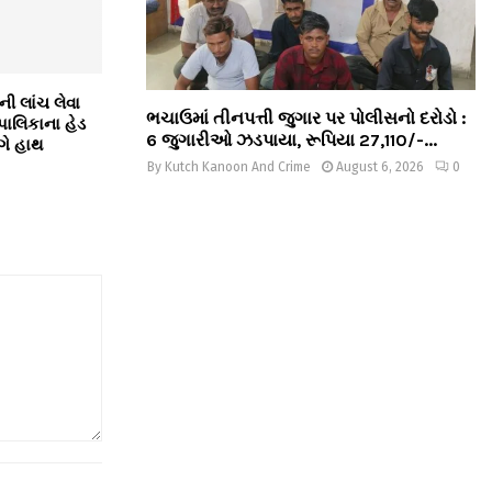
ી લાંચ લેવા
ભચાઉમાં તીનપત્તી જુગાર પર પોલીસનો દરોડો :
પાલિકાના હેડ
6 જુગારીઓ ઝડપાયા, રૂપિયા 27,110/-...
ંગે હાથ
By
Kutch Kanoon And Crime
August 6, 2026
0