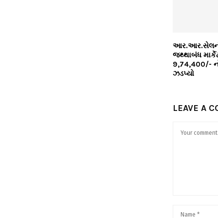
આર.આર.સેલની
જથ્થાબંધ માર્કે
9,74,400/- ન
ઝડપ્યો
LEAVE A 