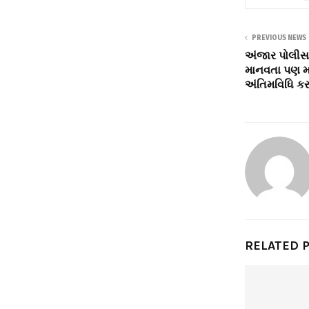
PREVIOUS NEWS
અંજાર પોલીસ
માનવતા પણ મ
અંતિમવિધિ કરાશ
RELATED 