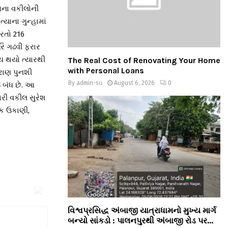
્ષના વકીલોની
્યાના ગુન્હામાં
રતો 216
રિ ગઢવી ફરાર
ય થયો ત્યારથી
The Real Cost of Renovating Your Home
with Personal Loans
ારાણ પુનશી
By
admin-su
August 6, 2026
0
જ બંધ છે. આ
ારી વકીલ સુરેશ
પક ઉકાણી,
વિશ્વપ્રસિદ્ધ અંબાજી યાત્રાધામનો મુખ્ય માર્ગ
બન્યો સાંકડો : પાલનપુરથી અંબાજી રોડ પર...