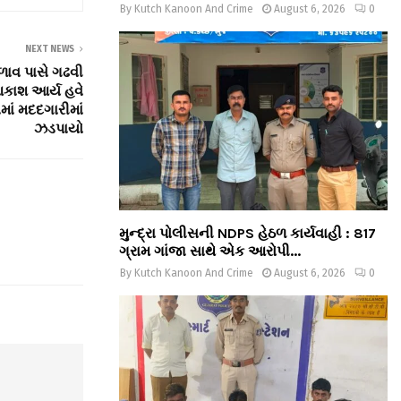
By
Kutch Kanoon And Crime
August 6, 2026
0
NEXT NEWS
ળાવ પાસે ગઢવી
કાશ આર્ય હવે
માં મદદગારીમાં
ઝડપાયો
મુન્દ્રા પોલીસની NDPS હેઠળ કાર્યવાહી : 817
ગ્રામ ગાંજા સાથે એક આરોપી...
By
Kutch Kanoon And Crime
August 6, 2026
0