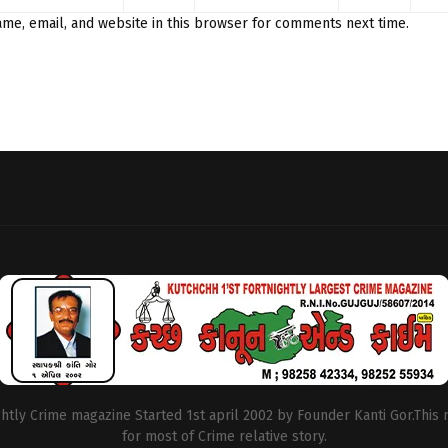
me, email, and website in this browser for comments next time.
ightly Crime magazine Started 1st april 2002 by Founder Kanti Gor.This
for most of Crime relative story.