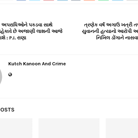
 અપરાધિઓને પકડવા સાથે
ત્રણેક વર્ષ અગાઉ ખત્રી ત
હેકાવે છે અજાણી લાશની આજે
યુવાનની હત્યાનો આરોપી આ
ે : P.I. રાણા
નિખિલ ડોંગાને નાસવા
Kutch Kanoon And Crime
POSTS