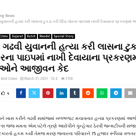
ing News
 યુવાનની હત્યા કરી લાસના ટુકડા કરી ઊંડા બોરના પાઇપમાં નાખી દેવાયાના પ્રકરણમા
Crime
Gujarat
Kutch
Mandvi
Special Story
ં ગઢવી યુવાનની હત્યા કરી લાસના ટુક
રના પાઇપમાં નાખી દેવાયાના પ્રકરણમ
ઓને આજીવન કેદ
 And Crime
March 31, 2021
0
2158
4
અને ખાસ કરીને ગઢવી સમાંજમાં ખળભળાટ મચાવનાર હત્યા પ્રકરણમાં આજ
 જજ મમતા એમ.પટેલે ત્રણે આરોપીને ગુન્હેગાર ઠેરવી જન્મટીપની સજા સ
કારતો હુકમ કર્યો તેમજ મરણ જનારના પરિવારને 75 હજાર રૂપિયા વળતર 