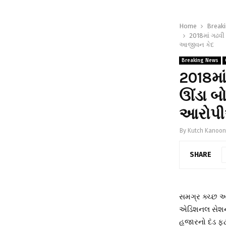
Home
Break
2018માં ગઢવી
આજીવન કેદ
Breaking News
2018મા
ઊંડા બો
આરોપી
By
Kutch Kanoon
SHARE
સમગ્ર ક્ચ્છ 
એડિશનલ સેશન્સ
હજારનો દંડ ફટ