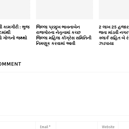
 કામગીરી : ભુજ
જિલ્લા પ્રમુખ ભાવનાબેન
2 લાખ 25 હજારન
ટમાંથી
રાજગોરના નેતૃત્વમાં કચ્છ
જતા માંડવી નગર
ો ગોળનો જથ્થો
જિલ્લા મહિલા કૉંગ્રેસ સમિતિની
ક્લાર્ક સહિત બે ર
નિમણૂક કરવામાં આવી
ઝડપાયા
COMMENT