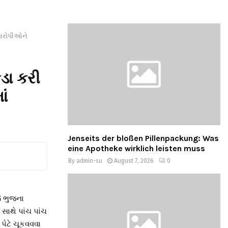
ં આરોપીઓને
ડા કરી
ાં
Jenseits der bloßen Pillenpackung: Was
eine Apotheke wirklich leisten muss
By
admin-su
August 7, 2026
0
ે ભુજના
ાથે પાંચ પાંચ
પેટે ચૂકવવવા