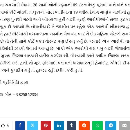
 આ ચકચારી કેશમાં 28 સાક્ષીઓની જુબાની 69 દસ્તાવેજી પૂરાવા અને બંને પક
જે કૉર્ટે માંડવી તાલુકાના મોટા ભાડીયાના 19 વર્ષીય દેવાંગ માણેક ગઢવીની હત
, નારણ પુનશી ગઢવી અને ખીમરાજ હરી ગઢવી ત્રણે આરોપીઓને સજા ફટકા
ૃત ચુકાદો આપ્યો છે. નોંધનીય છે કે જામીન પર રહેલ એક આરોપી ખીમરાજ હ
 હાઈકૉર્ટમાંથી વચગાળાના જામીન મેળવ્યા બાદ તે દોઢ મહિના જેટલો સમ
 તો તેની સામે કૉર્ટે પકડ વોરન્ટ પણ ઈસ્યૂ કર્યું છે. જ્યારે એક આરોપી ન
ર્ટમાંથી ઝડપી લેવામાં આવ્યું છે. બાકી એક આરોપી રામ પબુ ગઢવી જેલમાં
 મુખ્ય જિલ્લા સરકારી વકીલ કલ્પેશ સી. ગોસ્વામી અને અધિક જિલ્લા સરક
કીલો કરી હતી. તો મૂળ ફરિયાદી પક્ષ વતી ધારાશાસ્ત્રી હેમસિંહ ચૌધરી, દી
 અને કુલદીપ મહેતા હાજર રહી દલીલ કરી હતી.
 પ્રતિનિધિ દ્વારા
તેશ ગોર – 9825842334
4