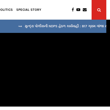
POLITICS
SPECIAL STORY
⇝ મુન્દ્રા પોલીસની NDPS હેઠળ કાર્યવાહી : 817 ગ્રામ ગાંજા સાથે…