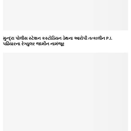
મુન્દ્રા પોલીસ સ્ટેશન કસ્ટોડિયન ડેથના આરોપી તત્કાલીન P.I.
પઢિયારના રેગ્યુલર જામીન નામંજૂર