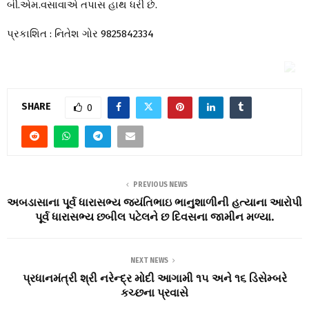
બી.એમ.વસાવાએ તપાસ હાથ ધરી છે.
પ્રકાશિત : નિતેશ ગોર 9825842334
SHARE
0
PREVIOUS NEWS
અબડાસાના પૂર્વ ધારાસભ્ય જયંતિભાઇ ભાનુશાળીની હત્યાના આરોપી
પૂર્વ ધારાસભ્ય છબીલ પટેલને છ દિવસના જામીન મળ્યા.
NEXT NEWS
પ્રધાનમંત્રી શ્રી નરેન્દ્ર મોદી આગામી ૧૫ અને ૧૬ ડિસેમ્બરે
કચ્છના પ્રવાસે