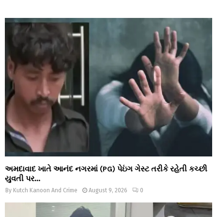
અમદાવાદ ખાતે આનંદ નગરમાં (PG) પેઇંગ ગેસ્ટ તરીકે રહેતી કચ્છી
યુવતી પર...
By
Kutch Kanoon And Crime
August 9, 2026
0