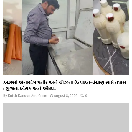
કચ્છમાં એનાલોગ પનીર અને ચીઝના ઉત્પાદન-વેચાણ સામે તપાસ
: ભુજના ખોરાક અને ઔષધ...
By
Kutch Kanoon And Crime
August 8, 2026
0