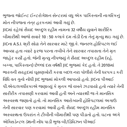
ભુજના જોઈન્ટ ઈન્ટરોગેશન સેન્ટરમાં વધુ એક પાકિસ્તાની નાગરિકનું
મોત નીપજતા તંત્ર હરકતમાં આવી ગયું છે.
JICમાં રહેલાં સૈયદ અબ્દુલ રહીમ નામના 32 વર્ષીય યુવાને શારીરિક
બીમારીથી આજે સવારે 10 : 50 કલાકે દમ તોડી દેતા તેનું મૃત્યુ થઇ ગયું છે.
JICના A.S.I. શ્રી સોઢા તેને સારવાર માટે જી.કે. જનરલ હોસ્પિટલ લઈ
આવ્યા હતા ત્યારે ફરજ પરના તબીબે તેને સારવાર તપાસતા તેને મૃત
જાહેર કર્યો હતો. જેની મૃત્યુ નીપજ્યું તે સૈયદ અબ્દુલ રહીમ (રહે.
બગ્ગા, પાકિસ્તાન) છેલ્લાં દસ વર્ષથી JIC ભુજમાં કેદ હતો. તે 2010માં
ભારતની સરહદમાં ઘૂસણખોરી કરવા બદલ નરા પોલીસે તેની ધરપકડ કરી
વિધિ વત ગુનો નોંધી JIC ભુજમાં મોકલી આપાયો હતો. JICના પીઆઈ
પી.એચ.લગધીરકાએ જણાવ્યું કે મૃતક જે વખતે ઝડપાયો હતો ત્યારે તેની
સારીરીક તપાસણી કરવામાં આવી હતી અને ત્યારથી જ તે માનસિક
અસ્વસ્થ જણાતો હતો. તો માનસિક આરોગ્યની હોસ્પિટલમાં અગાઉ
તેની સારવાર પણ કરવામાં આવી હતી. સૈયદ અબ્દુલ રહીમ માનસિક
અસ્વસ્થતા ઉપરાંત તે ટીબીની બીમારીથી પણ પીડાતો હતો. ઘટના અંગે
એક્સિડેન્ટલ ડૅથની નોંધ પાડી ભુજ બી/ડિવિઝન પીઆઈ