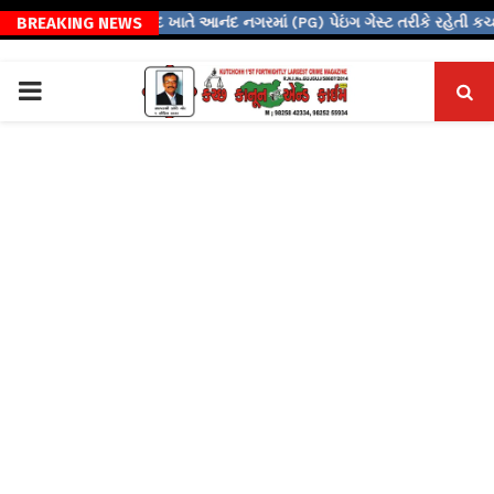
BREAKING NEWS
⇝ અમદાવાદ ખાતે આનંદ નગરમાં (PG) પેઇંગ ગેસ્ટ તરીકે રહેતી કચ્છી…
PRIMARY
MENU