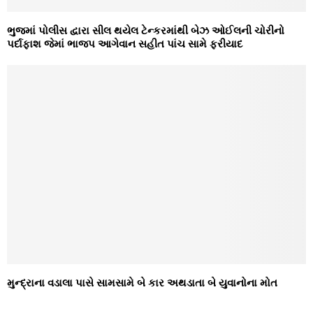
ભુજમાં પોલીસ દ્વારા સીલ થયેલ ટેન્કરમાંથી બેઝ ઓઈલની ચોરીનો
પર્દાફાશ જેમાં ભાજપ આગેવાન સહીત પાંચ સામે ફરીયાદ
મુન્દ્રાના વડાલા પાસે સામસામે બે કાર અથડાતા બે યુવાનોના મોત