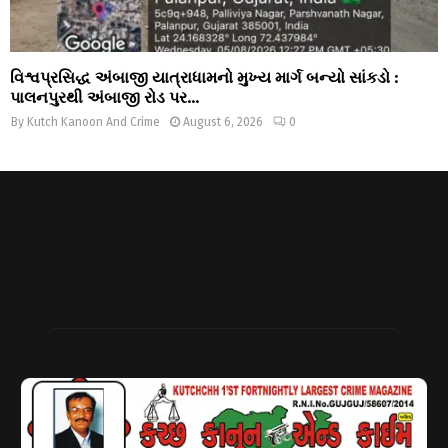
વિશ્વપ્રસિદ્ધ અંબાજી યાત્રાધામનો મુખ્ય માર્ગ બન્યો સાંકડો :
પાલનપુરથી અંબાજી રોડ પર...
By
Kutch Kanoon And Crime
August 6, 2026
0