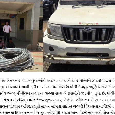
લ્લામાં મિલ્કત સંબંધિત ગુનાઓને અટકાવવા અને આરોપીઓને ઝડપી પાડવા પો
હાથ ધરવામાં આવી રહી છે. તે અંતર્ગત ભચાઉ પોલીસે મહત્વપૂર્ણ કામગીરી ક
ેલ એલ્યુમીનીયમ વાયરના જથ્થા સાથે બે ઇસમોને ઝડપી પાડ્યા છે. પોલ
ી ચિરાગ કોરડિયા બોર્ડર રેન્જ ભુજ-કચ્છ, પોલીસ અધિક્ષકશ્રી સાગર બાગમાર
નાયબ પોલીસ અધિક્ષકશ્રી સાગર સાંબડા સાહેબ ભચાઉ વિભાગના માર્ગદર્શ
વિસ્તારમાં મિલ્કત સંબંધિત ગુનાઓ શોધી કાઢવા ખાસ પેટ્રોલિંગ અને વોચ ગ