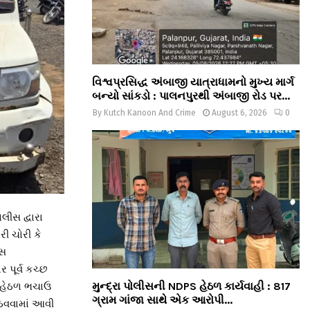
વિશ્વપ્રસિદ્ધ અંબાજી યાત્રાધામનો મુખ્ય માર્ગ
બન્યો સાંકડો : પાલનપુરથી અંબાજી રોડ પર...
By
Kutch Kanoon And Crime
August 6, 2026
0
લીસ દ્વારા
રી ચોરી કે
ીસ
 પૂર્વ કચ્છ
મુન્દ્રા પોલીસની NDPS હેઠળ કાર્યવાહી : 817
ન હેઠળ ભચાઉ
ગ્રામ ગાંજા સાથે એક આરોપી...
ોઠવવામાં આવી