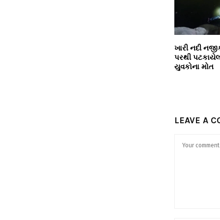
ખારી નદી નજી
પરથી પટકાયેલ
યુવકોના મોત
LEAVE A 