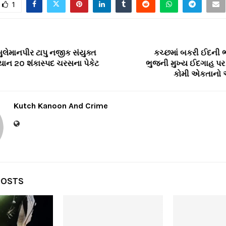
1
ુલેમાનપીર ટાપુ નજીક સંયુક્ત
કચ્છમાં બકરી ઈદની 
મ્યાન 20 શંકાસ્પદ ચરસના પેકેટ
ભુજની મુખ્ય ઈદગાહ પર
કોમી એકતાનો 
Kutch Kanoon And Crime
POSTS