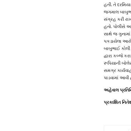
હતી. તે દરમિ
જગમાલ બાબુભા
સંગ્રહ કરી રાખ
હતો. પોલીસે આ
સાથે જ ગુનામા
પકડાયેલા આરો
બાબુભાઈ કોલી 
દ્વારા કબ્જે 
રૂપિયાની બોલે
સમગ્ર કાર્યવાહ
પાડવામાં આવી 
અહેવાલ પ્રતિ
પ્રકાશિત નિતે