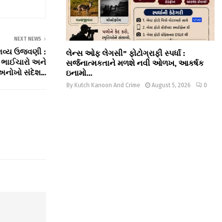
NEXT NEWS
ભવ્ય ઉજવણી :
લેન્સ ઓફ લેગસી” ફોટોગ્રાફી સ્પર્ધા :
 ભાઈચારો અને
સર્જનાત્મકતાને મળશે નવી ઓળખ, આકર્ષક
અનોખો સંદેશ…
ઇનામો...
By
Kutch Kanoon And Crime
August 5, 2026
0