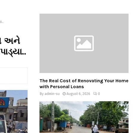
ા..
ો અને
ાડ્યા..
The Real Cost of Renovating Your Home
with Personal Loans
By
admin-su
August 6, 2026
0