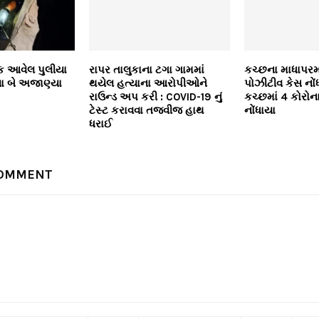
ક આવેલ પુલીયા
રાપર તાલુકાના ટગા ગામમાં
કચ્છના માધાપરમાં
ા બે અજાણ્યા
થયેલ હત્યાના આરોપીઓને
પોઝીટીવ કેસ નોં
રાઉન્ડ અપ કરી : COVID-19 નું
કચ્છમાં 4 કોરો
ટેસ્ટ કરાવવા તજવીજ હાથ
નોંધાયા
ધરાઈ
COMMENT