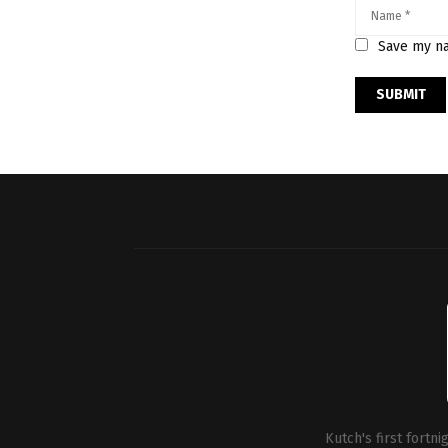
Save my na
Kutch's first fortn