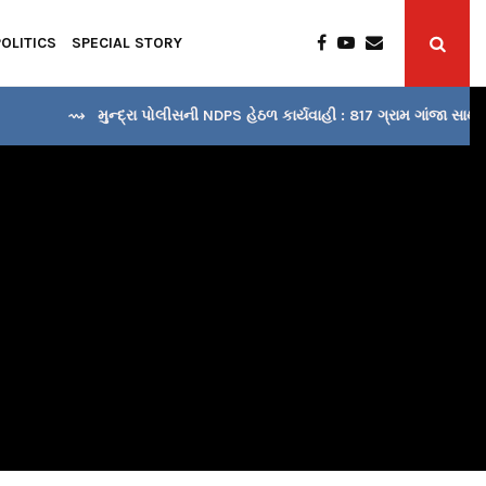
POLITICS
SPECIAL STORY
⇝ મુન્દ્રા પોલીસની NDPS હેઠળ કાર્યવાહી : 817 ગ્રામ ગાંજા સાથે…
⇝ ભચ