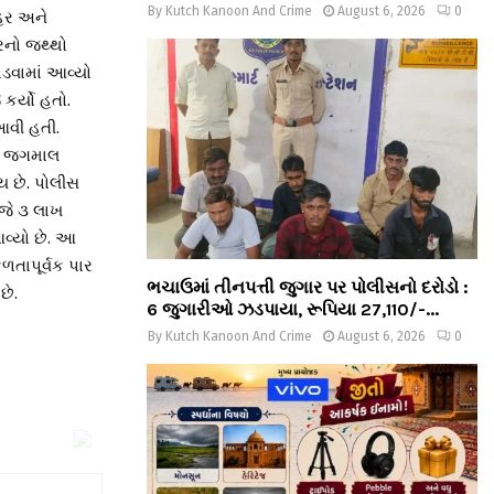
By
Kutch Kanoon And Crime
August 6, 2026
0
િર અને
રનો જથ્થો
ાડવામાં આવ્યો
કર્યો હતો.
આવી હતી.
ને જગમાલ
ય છે. પોલીસ
ાજે ૩ લાખ
આવ્યો છે. આ
ળતાપૂર્વક પાર
ભચાઉમાં તીનપત્તી જુગાર પર પોલીસનો દરોડો :
છે.
6 જુગારીઓ ઝડપાયા, રૂપિયા 27,110/-...
By
Kutch Kanoon And Crime
August 6, 2026
0