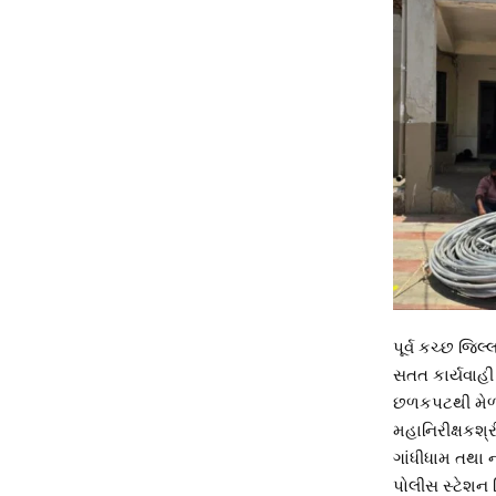
પૂર્વ કચ્છ જિ
સતત કાર્યવાહી 
છળકપટથી મેળવ
મહાનિરીક્ષકશ્ર
ગાંધીધામ તથા 
પોલીસ સ્ટેશન 