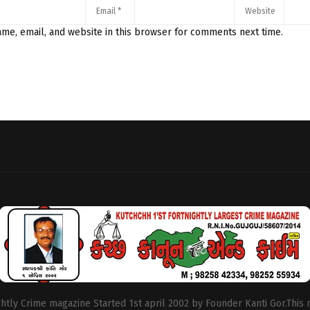
me, email, and website in this browser for comments next time.
ightly Crime magazine Started 1st april 2002 by Founder Kanti Gor.This