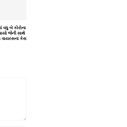
 વધુ બે કોરોના
ધાયો જેની સાથે
ના વાયરસના કેસ