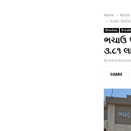
Home
Kutch
ભચાઉ પોલીસે 
Bhachau
Break
ભચાઉ પ
૩.૮૧ લા
By
Kutch Kanoon
SHARE