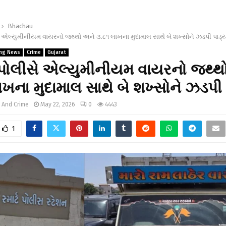
Bhachau
એલ્યુમીનીયમ વાયરનો જથ્થો અને ૩.૮૧ લાખના મુદામાલ સાથે બે શખ્સોને ઝડપી પાડ્ય
ing News
Crime
Gujarat
ોલીસે એલ્યુમીનીયમ વાયરનો જથ્થ
ખના મુદામાલ સાથે બે શખ્સોને ઝડપી પ
 And Crime
May 22, 2026
0
4443
1