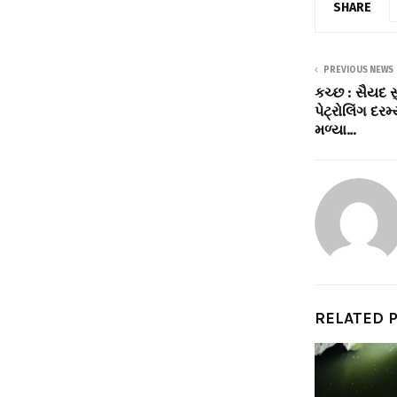
SHARE
PREVIOUS NEWS
કચ્છ : સૈયદ સ
પેટ્રોલિંગ દર
મળ્યા…
RELATED 